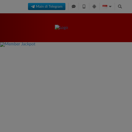
Main di Telegram