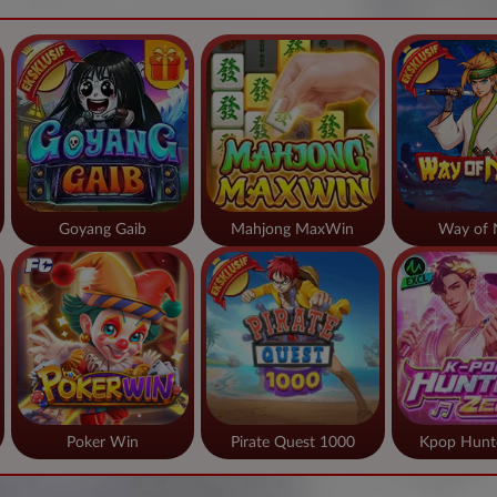
Goyang Gaib
Mahjong MaxWin
Way of 
Poker Win
Pirate Quest 1000
Kpop Hunt