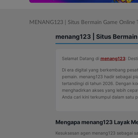
MENANG123 | Situs Bermain Game Online Ter
menang123 | Situs Bermain 
Selamat Datang di
menang123
: Dest
Di era digital yang berkembang pesat
pemain. menang123 hadir sebagai pl
tertandingi di tahun 2026. Dengan k
menghadirkan akses yang lebih cepat,
Anda cari kini terkumpul dalam satu
Mengapa menang123 Layak Menj
Kesuksesan agen menang123 sebagai salah