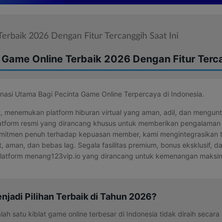
baik 2026 Dengan Fitur Tercanggih Saat Ini
Game Online Terbaik 2026 Dengan Fitur Terca
inasi Utama Bagi Pecinta Game Online Terpercaya di Indonesia.
, menemukan platform hiburan virtual yang aman, adil, dan mengunt
atform resmi yang dirancang khusus untuk memberikan pengalaman 
omitmen penuh terhadap kepuasan member, kami mengintegrasikan te
 aman, dan bebas lag. Segala fasilitas premium, bonus eksklusif, da
 platform menang123vip.io yang dirancang untuk kemenangan maksim
adi Pilihan Terbaik di Tahun 2026?
 satu kiblat game online terbesar di Indonesia tidak diraih secar