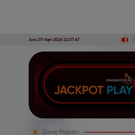
Jum, 07-Agt-2026 22.07.47
Pemeliharaan Terjadwal: PP Virtual Sports pada 30-Jun-2026 dari 14.59.59 
JACKPOT
PLAY
Game Populer