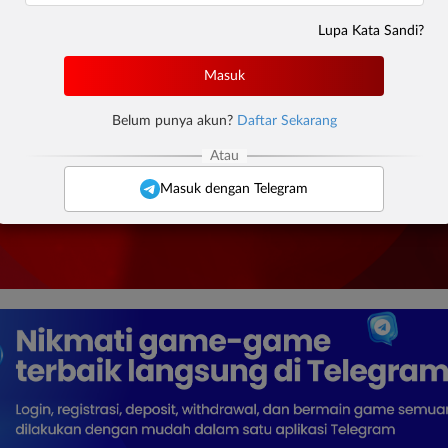
Lupa Kata Sandi?
Belum punya akun?
Daftar Sekarang
Atau
Masuk dengan Telegram