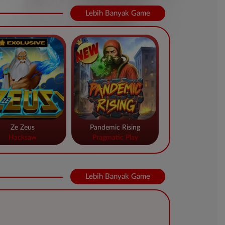
Lebih Banyak Game
Ze Zeus
Pandemic Rising
Hacksaw
Pragmatic Play
Lebih Banyak Game