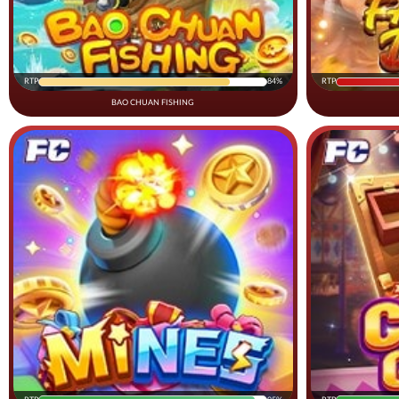
RTP
84%
RTP
BAO CHUAN FISHING