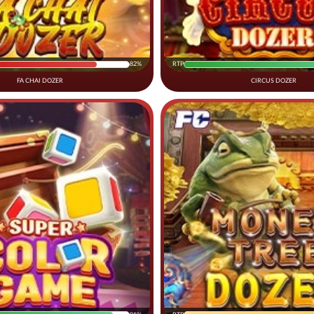
82%
RTP
FA CHAI DOZER
CIRCUS DOZER