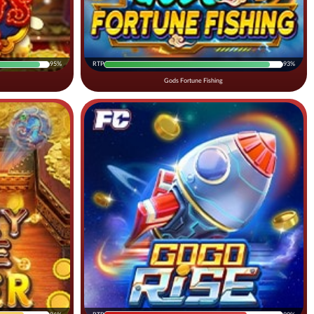
95%
RTP
93%
Gods Fortune Fishing