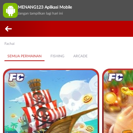
MENANG123 Aplikasi Mobile
Jangan tampilkan lagi hari ini
Fachai
SEMUA PERMAINAN
FISHING
ARCADE