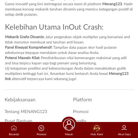
Game inovatif yang kini terintegrasi secara resmi di platform
Menang123
. Hadir
membawa konsep mekanik taruhan dinamis yang memicu ketegangan positif di
setiap detik putaran.
Kelebihan Utama InOut Crash:
Mekanik Grafis Dinamis:
Jalur pergerakan objek multiplier yang bervariasi and
tidak monoton membuat sesi taruhan anti bosan.
Panel Riwayat Komprehensif:
Tampilan data papan skor hasil putaran
sebelumnya terpapar mendalam untuk dasar analisa Anda.
Potensi Maxwin Kilat:
Pendistribusian nilai kemenangan maksimal yang adil
and bisa terpicu kapan saja bagi pemain yang beruntung.
Uji ketajaman prediksi and keberuntungan Anda dalam menaklukkan grafik
multipliers tertinggi hari ini. Amankan kursi bertaruh Anda lewat
Menang123
link
alternatif terpercaya kami sekarang juga!
Kebijaksanaan
Platform
Tentang MENANG123
Promosi
Pusat Bantuan
Loyalty
Responsible Gambling
Referral
Beranda
Promosi
Masuk
Hub. Kami
Akun Saya