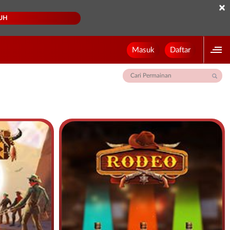
×
UH
Masuk
Daftar