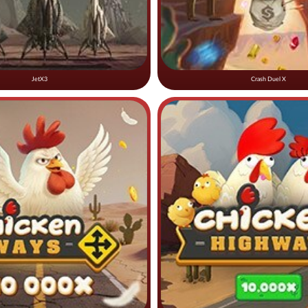
JetX3
Crash Duel X