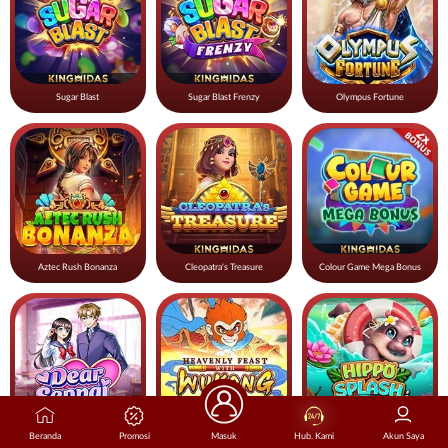
Sugar Blast
Sugar Blast Frenzy
Olympus Fortune
Aztec Rush Bonanza
Cleopatra's Treasure
Colour Game Mega Bonus
Beranda
Promosi
Masuk
Hub. Kami
Akun Saya
Dear Senpai
HEAVENLY FEAST WITH WUKONG
Hippo Splash