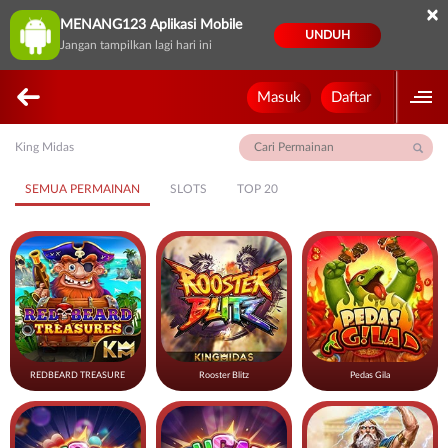
×
MENANG123 Aplikasi Mobile
UNDUH
Jangan tampilkan lagi hari ini
Masuk
Daftar
King Midas
SEMUA PERMAINAN
SLOTS
TOP 20
REDBEARD TREASURE
Rooster Blitz
Pedas Gila