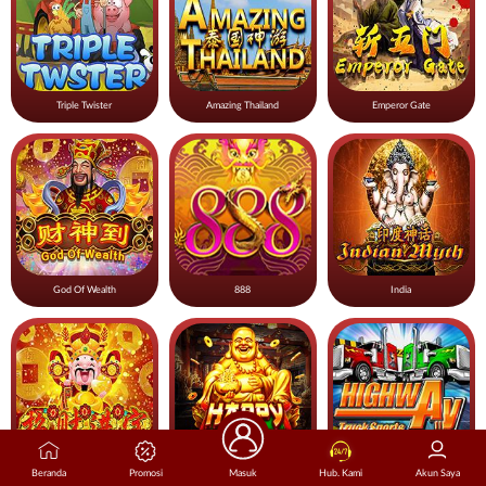
Triple Twister
Amazing Thailand
Emperor Gate
God Of Wealth
888
India
Beranda
Promosi
Masuk
Hub. Kami
Akun Saya
Zhao Cai Jin Bao
Happy Prosperous
Highway King