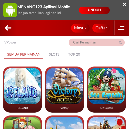
×
MENANG123 Aplikasi Mobile
UNDUH
Jangan tampilkan lagi hari ini
Masuk
Daftar
VPower
SEMUA PERMAINAN
SLOTS
TOP 20
ICELAND
Victory
Sea Captain