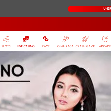
UND
SLOTS
LIVE CASINO
RACE
OLAHRAGA
CRASH GAME
ARCADE