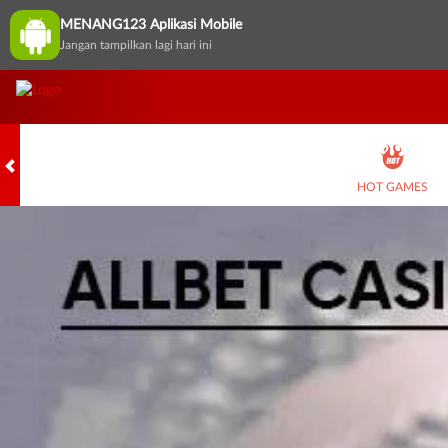
MENANG123 Aplikasi Mobile
Jangan tampilkan lagi hari ini
HOT GAMES