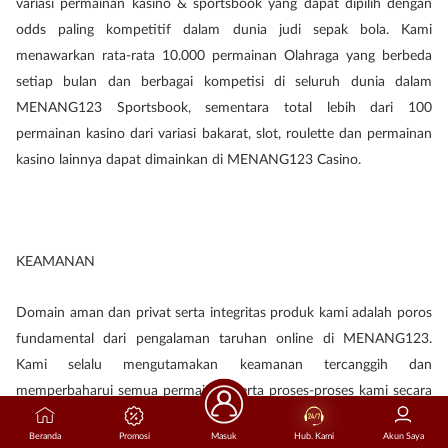
variasi permainan kasino & sportsbook yang dapat dipilih dengan
odds paling kompetitif dalam dunia judi sepak bola. Kami
menawarkan rata-rata 10.000 permainan Olahraga yang berbeda
setiap bulan dan berbagai kompetisi di seluruh dunia dalam
MENANG123 Sportsbook, sementara total lebih dari 100
permainan kasino dari variasi bakarat, slot, roulette dan permainan
kasino lainnya dapat dimainkan di MENANG123 Casino.
KEAMANAN
Domain aman dan privat serta integritas produk kami adalah poros
fundamental dari pengalaman taruhan online di MENANG123.
Kami selalu mengutamakan keamanan tercanggih dan
memperbaharui semua permainan serta proses-proses kami secara
berkala, demi memastikan pengalaman permainan online Anda
Beranda
Promosi
Masuk
Hub. Kami
Akun Saya
100% aman dan adil. Kami selalu mengutamakan menjaga