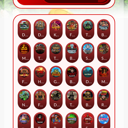
Duck Hunters
Deadwood R.I.P
Kenneth Must Die
Fire in the Hole 3
The Crypt
Brute Force: Alien Onslaught
Mental
Tombstone Slaughter
Tanked
Brute Force
Seamen
San Quentin 2: Death Row
Fire in the Hole 2
Highway to Hell
Gator Hunters
Blood & Shadow 2
Das xBoot
Mental 2
Nexus The Crypt
Folsom Prison
Dead Canary
Tombstone RIP
Beheaded
Road Rage