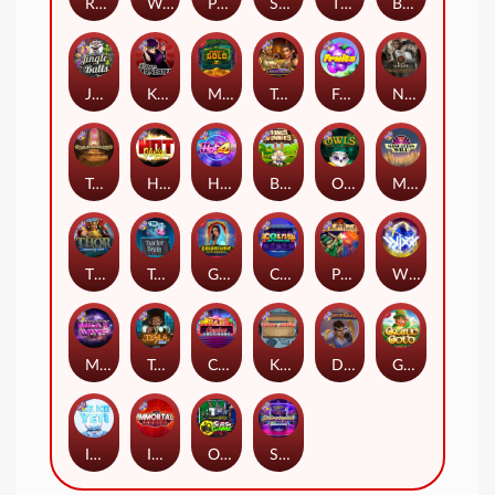
Remember Gulag
Walk of Shame
Poison Eve
Space Donkey
The Rave
Book Of Shadows
Jingle Balls
Karen Maneater
Monkey's Gold xPays
Tomb of Nefertiti
Fruits
Nexus Tombstone RIP
Tomb of Akhenaten
Hot Nudge
Hot 4 Cash
Bonus Bunnies
Owls
Manhattan Goes Wild
Thor: Hammer Time
Tractor Beam
Golden Genie And The Walking Wilds
Coins of Fortune
Pixies vs Pirates
WiXX
Milky Ways
Tesla Jolt
Casino Win Spin
Kitchen Drama: Sushi Mania
Dungeon Quest
Gaelic Gold
Ice Ice Yeti
Immortal Fruits
Outsourced: Slash Game
Starstruck