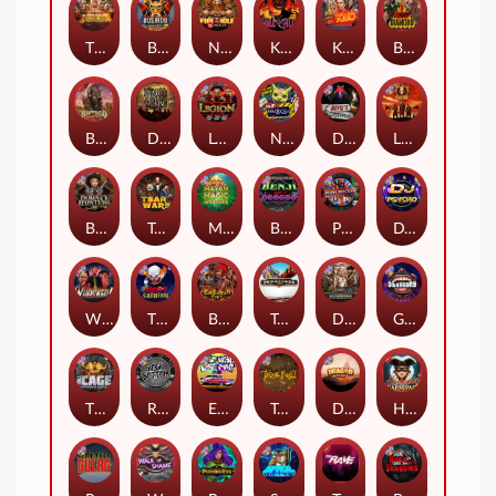
The Border
Bushido Way xNudge
Nexus Fire In The Hole xBomb
Kill Em All
Kiss My Chainsaw
Blood Diamond
Buffalo Hunter
Dead Men Walking
Legion X
Nexus Outsourced
Devil's Crossroad
Little Bighorn
Bounty Hunters xNudge®
Tsar Wars
Mayan Magic Wildfire
Benji Killed in Vegas
Punk Rocker
DJ Psycho
Whacked
The Creepy Carnival
Barbarian Fury
Tombstone
Deadwood xNudge
Gluttony
The Cage
Rock Bottom
East Coast Vs West Coast
True kult
Dragon Tribe
Harlequin Carnival