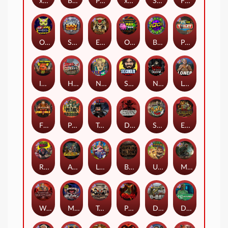
xWays Hoarder 2
Blood & Shadow
Punk Rocker 2
xWays Hoarder xSplit
Serial
Flight Mode
Outsourced
San Quentin xWays
El Pasa Gunfight xNudge
Outsourced: Payday
Brick Snake 2000
Punk Toilet
Infectious 5 xWays
Home of the Brave
Nine To Five
Stockholm Syndrome
Nexus Blood & Shadow
Loner
Fire In The Hole xBomb
Pearl Harbor
True Grit Redemption
Dead, Dead, or Deader
Skate or Die
Evil Goblins xBomb
Roadkill
Apocalypse Super xNudge
Land of the Free
Bangkok Hilton
Ugliest Catch
Misery Mining
Warrior Graveyard xNudge
Munchies
Tombstone No Mercy
Possessed
D Day
Disturbed