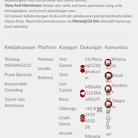
dibandingkan rata-rata provider slot online lainnya.
Tema Anti Mainstream:
Desain alur cerita and tema permainan yang unik,
menegangkan, and penuh petualangan seru.
Uji batasan keberuntungan Anda and raih pembayaran paling bombastis dalam
hidup Anda. Akses lobi permainannya via
Menang123 link
alternatif tepercaya
kami sekarang.
Kebijaksanaan
Platform
Kategori
Dukungan
Komunitas
Tentang
Promosi
Hot
CS.Mena
Whatsa
MENANG123
Games
ng123@
pp
Loyalty
gmail.co
Pusat Bantuan
Slots
Email
Referral
m
Responsible
Live
Faceboo
MENAN
Gambling
Casino
k
G123RA
Syarat dan
Race
JASLOT
Telegra
Ketentuan
m
Olahraga
+62 8
1910
Crash
6532
Game
26
Arcade
Menang