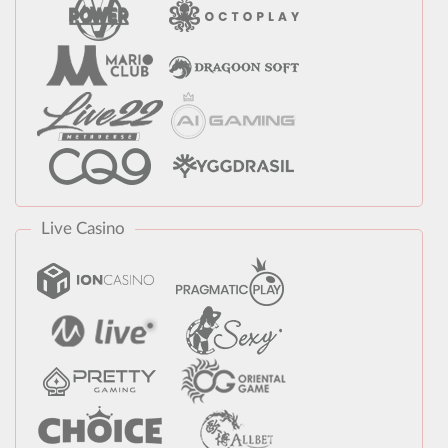
Live Casino