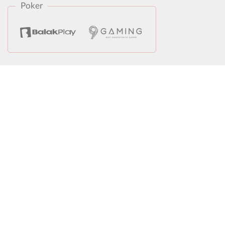
Poker