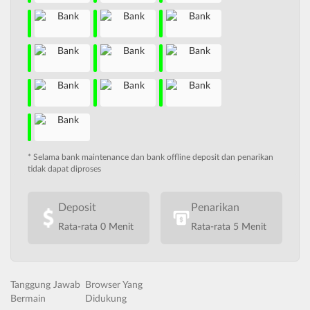
* Selama bank maintenance dan bank offline deposit dan penarikan
tidak dapat diproses
Deposit
Penarikan
Rata-rata 0 Menit
Rata-rata 5 Menit
Tanggung Jawab
Browser Yang
Bermain
Didukung