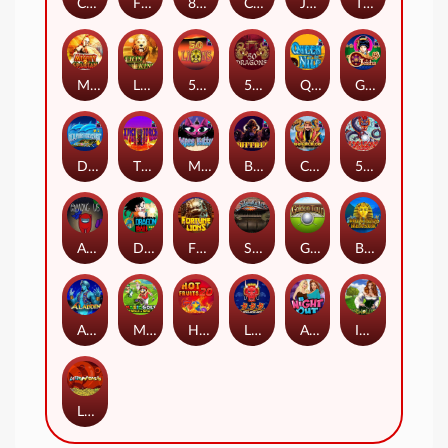
CRAZY 7
FUNKEY MONKEY
8 BALL SLOTS
CIRCUS
JIN QIAN WA
TRIPLE TWISTER
MIGHTY SPARTAN
LION KING
50 LIONS
50 DRAGONS
QUEEN OF THE NILE
GEISHA
DOLPHIN TREASURE
TIKI TORCH
MISS KITTY
BUFFALO
CHOY SUN DOA
5 DRAGONS
AMONG US
DRAGON BALL
FORTUNE LIONS
SILVER BULLET
GOLDEN TOUR
BOY KING
Aladdin Wishes
MARIO GOLF
HOT FRUITS 20
LONG LONG LONG
A NIGHT OUT
IRISH LUCK
LOTTO MADNESS