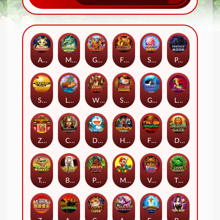
Aliens Madness
Mystical Beasts
GOD OF WEALTH
FORTUNE DRAGON 88
Sweet Buffet
PANTHER MOON
SAFARI HEAT
LUCKY BEASTS
WILD WEST
SUSHI BONANZA
GREAT BLUE
LUCKY JOKER 5
ZHAO CAI JIN BAO
CAT QUEEN
Doraemon
Halloween Fortune
FIRE KINGDOM
DRAGON GATE
Triple Monkey
BAI SHI
PIRATE LEGEND
MARIO AND FRIENDS
Venice Mask
TWIN DRAGON