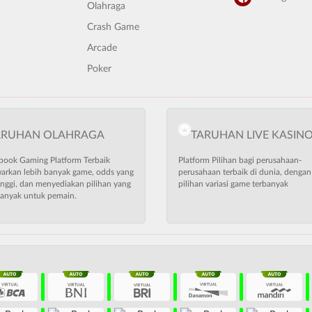
Olahraga
Crash Game
Arcade
Poker
ARUHAN OLAHRAGA
TARUHAN LIVE KASIN
book Gaming Platform Terbaik
Platform Pilihan bagi perusahaan-
rkan lebih banyak game, odds yang
perusahaan terbaik di dunia, dengan
tinggi, dan menyediakan pilihan yang
pilihan variasi game terbanyak
banyak untuk pemain.