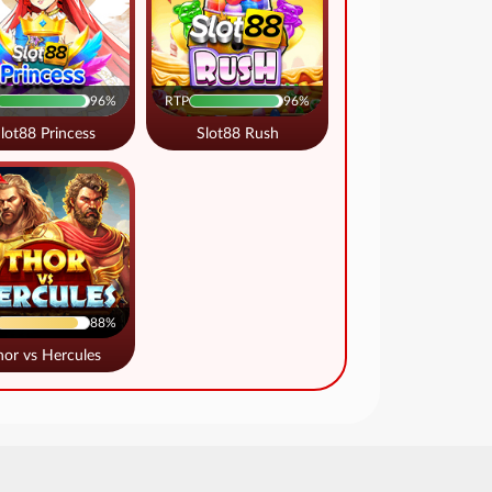
96%
RTP
96%
lot88 Princess
Slot88 Rush
88%
hor vs Hercules