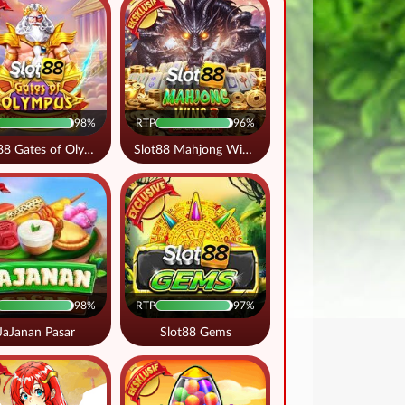
98%
RTP
96%
Slot88 Gates of Olympus Super Scatter
Slot88 Mahjong Wins 3 Black Scatter
98%
RTP
97%
JaJanan Pasar
Slot88 Gems