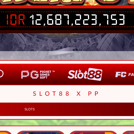
IDR
12,687,223,753
SLOT88 X PP
SLOTS