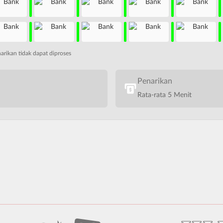
arikan tidak dapat diproses
Penarikan
Rata-rata 5 Menit