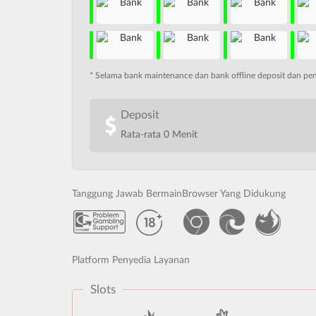
* Selama bank maintenance dan bank offline deposit dan pen
Deposit
Rata-rata 0 Menit
Tanggung Jawab Bermain
Browser Yang Didukung
Platform Penyedia Layanan
Slots