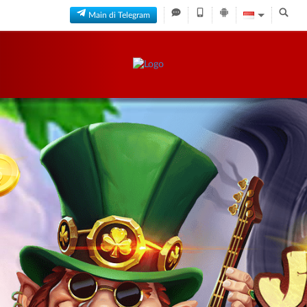
Main di Telegram