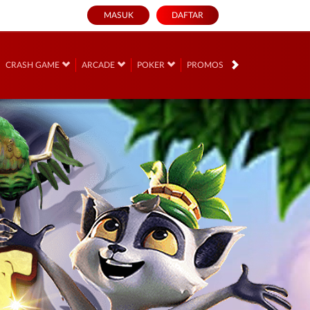
MASUK
DAFTAR
PROMOSI
CRASH GAME
ARCADE
POKER