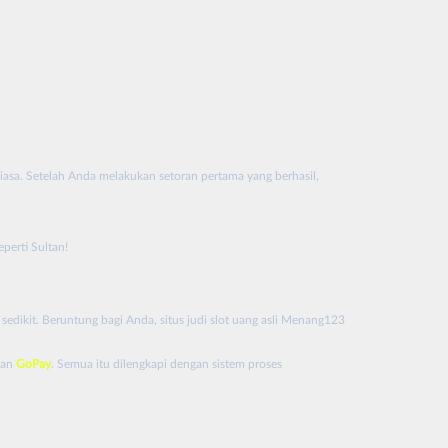
iasa. Setelah Anda melakukan setoran pertama yang berhasil,
eperti Sultan!
edikit. Beruntung bagi Anda, situs judi slot uang asli Menang123
an
GoPay
. Semua itu dilengkapi dengan sistem proses