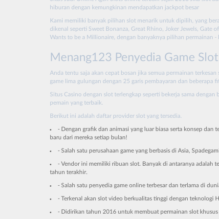
hiburan dengan kemungkinan mendapatkan jackpot besar
Kami memiliki banyak pilihan slot menarik untuk dipilih, yang bera
dikenal seperti Sweet Bonanza, Great Rhino, Joker Jewels, Gate
Wants to be a Millionaire, dengan banyaknya pilihan permainan 
Menang123 Penyedia Game Slot 
Anda tentu saja akan cepat bosan jika semua permainan terkesan
game lima gulungan dengan 25 garis pembayaran dan beberapa fi
Situs Casino dengan slot terlengkap seperti
bekerja sama dengan b
pemain yang terbaik.
Berikut ini adalah daftar provider slot yang tersedia.
- Dengan grafik dan animasi yang luar biasa serta konsep dan 
baru dari mereka setiap bulan!
- Salah satu perusahaan game yang berbasis di Asia, Spadegam
- Vendor ini memiliki ribuan slot. Banyak di antaranya adalah
tahun terakhir.
- Salah satu penyedia game online terbesar dan terlama di dun
- Terkenal akan slot video berkualitas tinggi dengan teknolo
- Didirikan tahun 2016 untuk membuat permainan slot khusus 