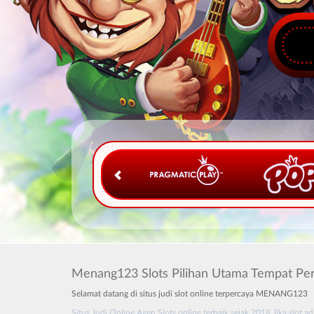
Menang123 Slots Pilihan Utama Tempat P
Selamat datang di situs judi slot online terpercaya MENANG123
Situs Judi Online Agen Slots online terbaik sejak 2018 Jika slot 