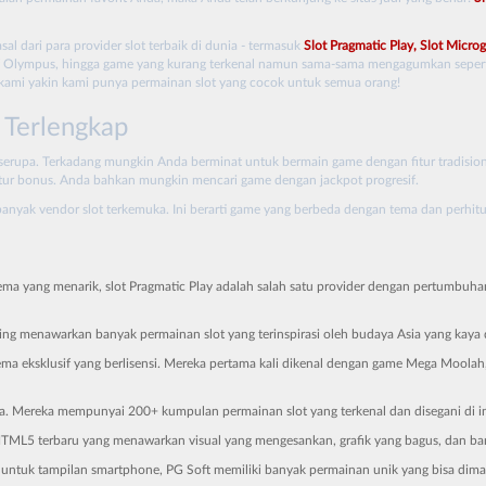
sal dari para provider slot terbaik di dunia - termasuk
Slot Pragmatic Play, Slot Micro
 of Olympus, hingga game yang kurang terkenal namun sama-sama mengagumkan seperti
- kami yakin kami punya permainan slot yang cocok untuk semua orang!
Terlengkap
 serupa. Terkadang mungkin Anda berminat untuk bermain game dengan fitur tradision
tur bonus. Anda bahkan mungkin mencari game dengan jackpot progresif.
anyak vendor slot terkemuka. Ini berarti game yang berbeda dengan tema dan perhi
tema yang menarik, slot Pragmatic Play adalah salah satu provider dengan pertumbuhan
ing menawarkan banyak permainan slot yang terinspirasi oleh budaya Asia yang kaya
 tema eksklusif yang berlisensi. Mereka pertama kali dikenal dengan game Mega Moolah
ia. Mereka mempunyai 200+ kumpulan permainan slot yang terkenal dan disegani di ind
gi HTML5 terbaru yang menawarkan visual yang mengesankan, grafik yang bagus, dan ba
untuk tampilan smartphone, PG Soft memiliki banyak permainan unik yang bisa dima