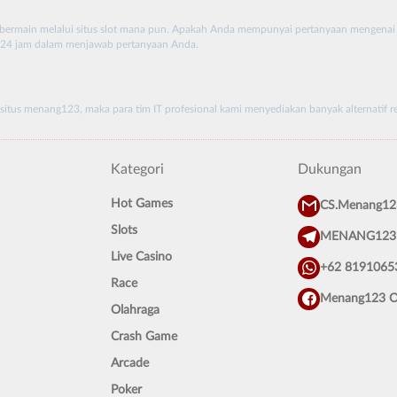
bermain melalui situs slot mana pun. Apakah Anda mempunyai pertanyaan mengenai t
aga 24 jam dalam menjawab pertanyaan Anda.
itus menang123, maka para tim IT profesional kami menyediakan banyak alternatif r
Kategori
Dukungan
Hot Games
CS.Menang12
Slots
MENANG123
Live Casino
+62 8191065
Race
Menang123 O
Olahraga
Crash Game
Arcade
Poker