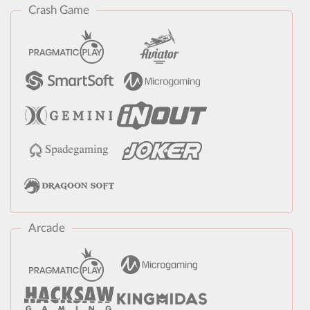
Crash Game
Arcade