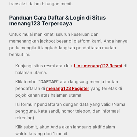
transaksi dalam hitungan menit.
Panduan Cara Daftar & Login di Situs
menang123 Terpercaya
Untuk mulai menikmati seluruh keseruan dan
memenangkan jackpot besar di platform kami, Anda hanya
perlu mengikuti langkah-langkah pendaftaran mudah
berikut ini:
Kunjungi situs resmi atau klik
Link menang123 Resmi
di
halaman utama.
Klik tombol
"DAFTAR"
atau langsung menuju tautan
pendaftaran di
menang123 Register
yang terletak di
pojok kanan atas halaman utama.
Isi formulir pendaftaran dengan data yang valid (Nama
pengguna, kata sandi, nomor telepon, dan informasi
rekening).
Klik submit, akun Anda akan langsung aktif dalam
waktu kurang dari 1 menit.