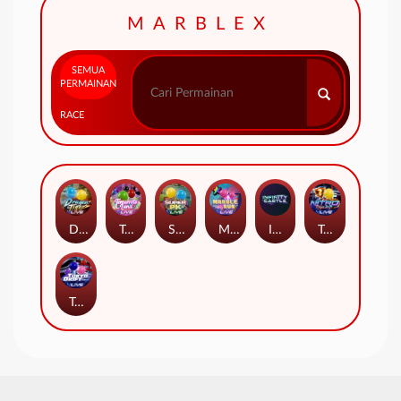
MARBLEX
SEMUA
PERMAINAN
RACE
Dragon Tiger
Tomorrow land
Super PK
Marble Run
Infinity Castle
Tokyo Drift Nitro
Tokyo Drift