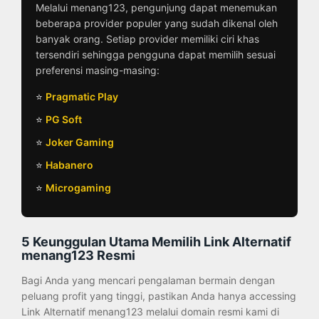
Melalui menang123, pengunjung dapat menemukan
beberapa provider populer yang sudah dikenal oleh
banyak orang. Setiap provider memiliki ciri khas
tersendiri sehingga pengguna dapat memilih sesuai
preferensi masing-masing:
⭐
Pragmatic Play
⭐
PG Soft
⭐
Joker Gaming
⭐
Habanero
⭐
Microgaming
5 Keunggulan Utama Memilih Link Alternatif
menang123 Resmi
Bagi Anda yang mencari pengalaman bermain dengan
peluang profit yang tinggi, pastikan Anda hanya accessing
Link Alternatif menang123 melalui domain resmi kami di