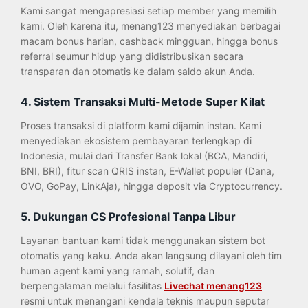
Kami sangat mengapresiasi setiap member yang memilih
kami. Oleh karena itu, menang123 menyediakan berbagai
macam bonus harian, cashback mingguan, hingga bonus
referral seumur hidup yang didistribusikan secara
transparan dan otomatis ke dalam saldo akun Anda.
4. Sistem Transaksi Multi-Metode Super Kilat
Proses transaksi di platform kami dijamin instan. Kami
menyediakan ekosistem pembayaran terlengkap di
Indonesia, mulai dari Transfer Bank lokal (BCA, Mandiri,
BNI, BRI), fitur scan QRIS instan, E-Wallet populer (Dana,
OVO, GoPay, LinkAja), hingga deposit via Cryptocurrency.
5. Dukungan CS Profesional Tanpa Libur
Layanan bantuan kami tidak menggunakan sistem bot
otomatis yang kaku. Anda akan langsung dilayani oleh tim
human agent kami yang ramah, solutif, dan
berpengalaman melalui fasilitas
Livechat menang123
resmi untuk menangani kendala teknis maupun seputar