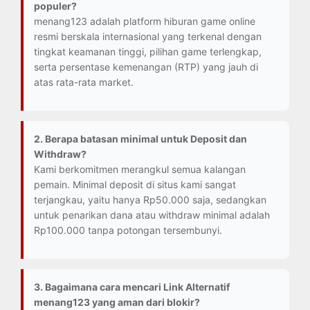
populer?
menang123 adalah platform hiburan game online
resmi berskala internasional yang terkenal dengan
tingkat keamanan tinggi, pilihan game terlengkap,
serta persentase kemenangan (RTP) yang jauh di
atas rata-rata market.
2. Berapa batasan minimal untuk Deposit dan
Withdraw?
Kami berkomitmen merangkul semua kalangan
pemain. Minimal deposit di situs kami sangat
terjangkau, yaitu hanya Rp50.000 saja, sedangkan
untuk penarikan dana atau withdraw minimal adalah
Rp100.000 tanpa potongan tersembunyi.
3. Bagaimana cara mencari Link Alternatif
menang123 yang aman dari blokir?