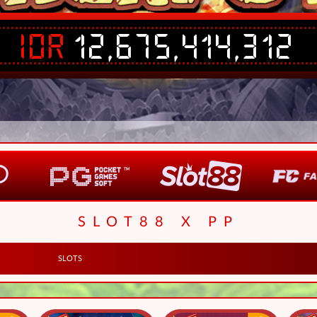
IDR
12,675,413,592
SLOT88 X PP
SLOTS