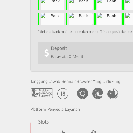
* Selama bank maintenance dan bank offline deposit dan pen
Deposit
Rata-rata 0 Menit
Tanggung Jawab Bermain
Browser Yang Didukung
Platform Penyedia Layanan
Slots