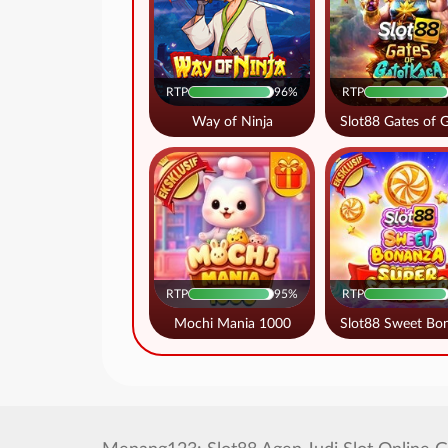
RTP
96%
RTP
Way of Ninja
RTP
95%
RTP
Mochi Mania 1000