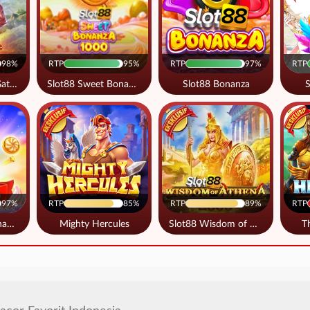
98%
RTP
95%
RTP
97%
RTP
Slot88 Gates of Gatot Kaca 1000
Slot88 Sweet Bonanza 1000
Slot88 Bonanza
S
97%
RTP
85%
RTP
89%
RTP
Slot88 Sweet Bonanza Super Scatter
Mighty Hercules
Slot88 Wisdom of Athena 1000
T