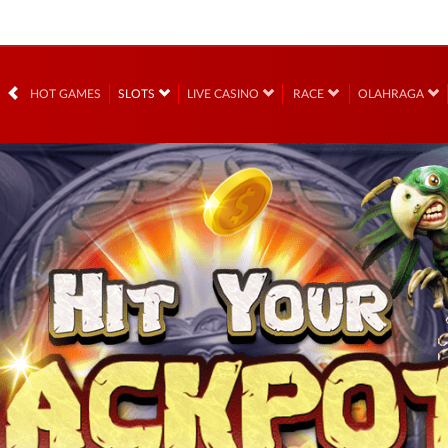
HOT GAMES
SLOTS
LIVE CASINO
RACE
OLAHRAGA