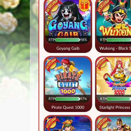
RTP
98%
RTP
Goyang Gaib
RTP
97%
RTP
Pirate Quest 1000