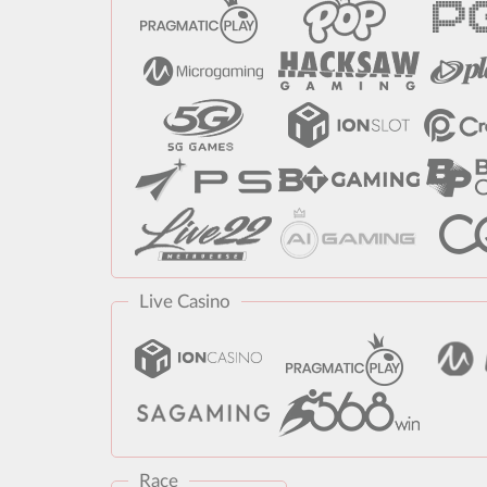
Live Casino
Race