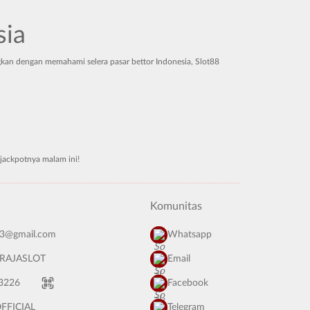
sia
kan dengan memahami selera pasar bettor Indonesia, Slot88
jackpotnya malam ini!
Komunitas
3@gmail.com
Whatsapp
RAJASLOT
Email
3226
Facebook
FFICIAL
Telegram