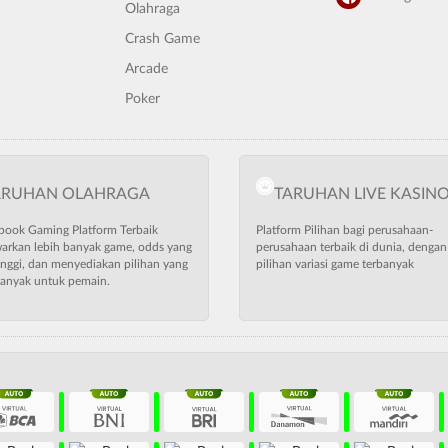
Olahraga
Crash Game
Arcade
Poker
ARUHAN OLAHRAGA
TARUHAN LIVE KASIN
book Gaming Platform Terbaik
Platform Pilihan bagi perusahaan-
rkan lebih banyak game, odds yang
perusahaan terbaik di dunia, dengan
tinggi, dan menyediakan pilihan yang
pilihan variasi game terbanyak
banyak untuk pemain.