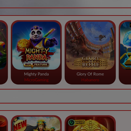
Mighty Panda
Glory Of Rome
MicroGaming
Habanero