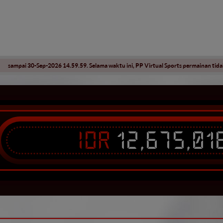
pai 30-Sep-2026 14.59.59. Selama waktu ini, PP Virtual Sports permainan tidak aka
IDR
12,675,01