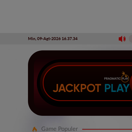
Min, 09-Agt-2026 16.37.34
Pemeliharaan Terjadwal: PP Virtual Sports pada 30-Jun-2026 dari 14.59.59 sam
JACKPOT
PLAY
Game Populer