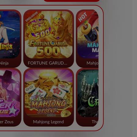
Ninja
FORTUNE GARUDA 500
Mahjong Magic
er Zeus
Mahjong Legend
The Crypt
C