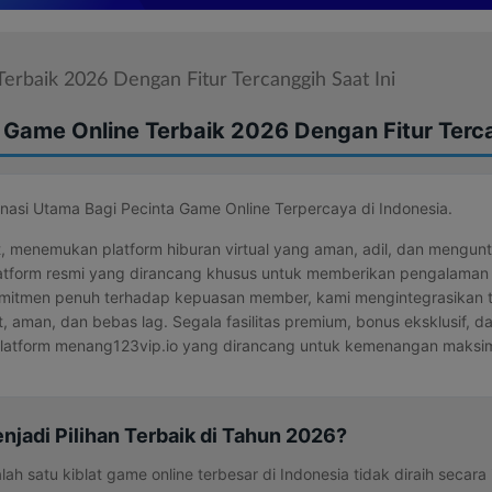
baik 2026 Dengan Fitur Tercanggih Saat Ini
Game Online Terbaik 2026 Dengan Fitur Terca
inasi Utama Bagi Pecinta Game Online Terpercaya di Indonesia.
, menemukan platform hiburan virtual yang aman, adil, dan mengunt
atform resmi yang dirancang khusus untuk memberikan pengalaman 
omitmen penuh terhadap kepuasan member, kami mengintegrasikan te
 aman, dan bebas lag. Segala fasilitas premium, bonus eksklusif, da
 platform menang123vip.io yang dirancang untuk kemenangan maksim
adi Pilihan Terbaik di Tahun 2026?
 satu kiblat game online terbesar di Indonesia tidak diraih secar