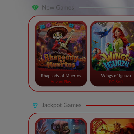
New Games
Rhapsody of Muertos
Wings of Iguazu
AdvantPlay
PG Soft
Jackpot Games