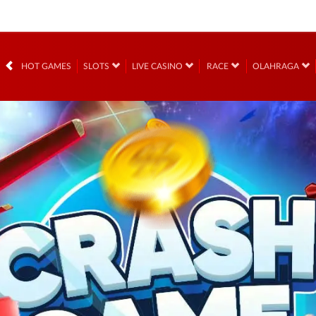
HOT GAMES
SLOTS
LIVE CASINO
RACE
OLAHRAGA