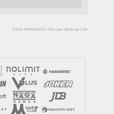
©2026 MENANG123. Hak cipta dilindungi | 18+