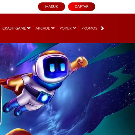
MASUK
DAFTAR
PROMOSI
CRASH GAME
ARCADE
POKER