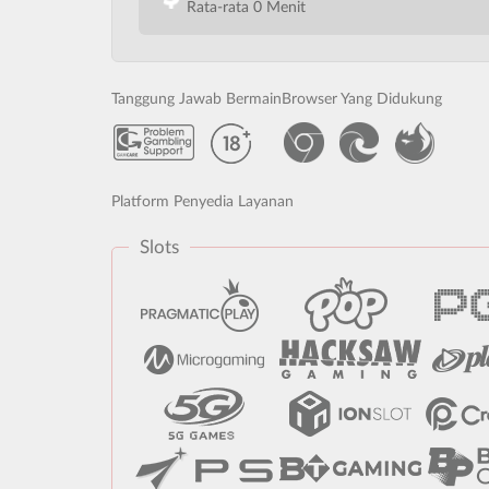
Rata-rata 0 Menit
Tanggung Jawab Bermain
Browser Yang Didukung
Platform Penyedia Layanan
Slots