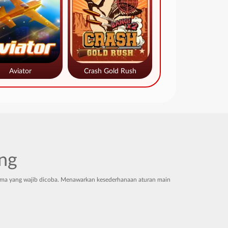
Aviator
Crash Gold Rush
ng
ma yang wajib dicoba. Menawarkan kesederhanaan aturan main