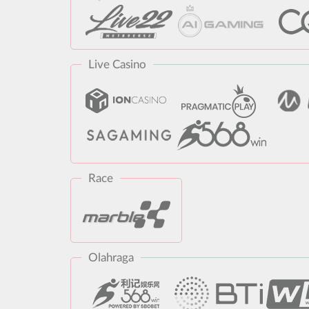
Live Casino
Race
Olahraga