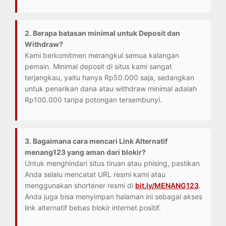
2. Berapa batasan minimal untuk Deposit dan
Withdraw?
Kami berkomitmen merangkul semua kalangan
pemain. Minimal deposit di situs kami sangat
terjangkau, yaitu hanya Rp50.000 saja, sedangkan
untuk penarikan dana atau withdraw minimal adalah
Rp100.000 tanpa potongan tersembunyi.
3. Bagaimana cara mencari Link Alternatif
menang123 yang aman dari blokir?
Untuk menghindari situs tiruan atau phising, pastikan
Anda selalu mencatat URL resmi kami atau
menggunakan shortener resmi di
bit.ly/MENANG123
.
Anda juga bisa menyimpan halaman ini sebagai akses
link alternatif bebas blokir internet positif.