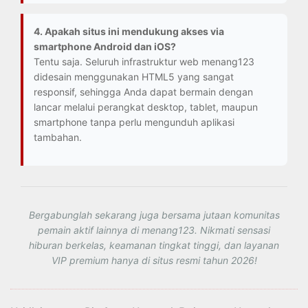
4. Apakah situs ini mendukung akses via
smartphone Android dan iOS?
Tentu saja. Seluruh infrastruktur web menang123
didesain menggunakan HTML5 yang sangat
responsif, sehingga Anda dapat bermain dengan
lancar melalui perangkat desktop, tablet, maupun
smartphone tanpa perlu mengunduh aplikasi
tambahan.
Bergabunglah sekarang juga bersama jutaan komunitas
pemain aktif lainnya di menang123. Nikmati sensasi
hiburan berkelas, keamanan tingkat tinggi, dan layanan
VIP premium hanya di situs resmi tahun 2026!