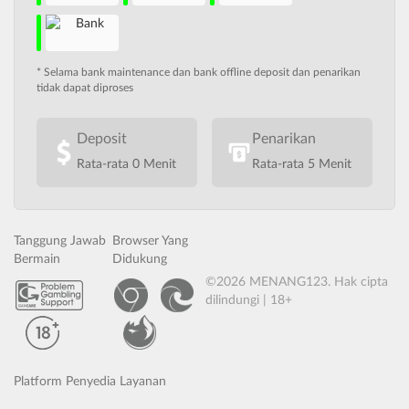
* Selama bank maintenance dan bank offline deposit dan penarikan
tidak dapat diproses
Deposit
Penarikan
Rata-rata 0 Menit
Rata-rata 5 Menit
Tanggung Jawab
Browser Yang
Bermain
Didukung
©2026 MENANG123. Hak cipta
dilindungi | 18+
Platform Penyedia Layanan