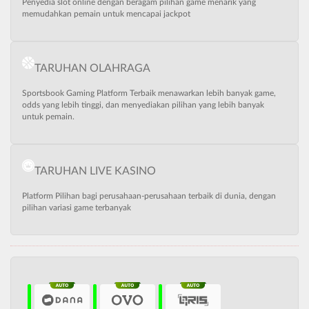
Penyedia slot online dengan beragam pilihan game menarik yang
memudahkan pemain untuk mencapai jackpot
TARUHAN OLAHRAGA
Sportsbook Gaming Platform Terbaik menawarkan lebih banyak game,
odds yang lebih tinggi, dan menyediakan pilihan yang lebih banyak
untuk pemain.
TARUHAN LIVE KASINO
Platform Pilihan bagi perusahaan-perusahaan terbaik di dunia, dengan
pilihan variasi game terbanyak