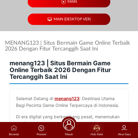
MAIN
MAIN (DESKTOP VER)
MENANG123 | Situs Bermain Game Online Terbaik
2026 Dengan Fitur Tercanggih Saat Ini
menang123 | Situs Bermain Game
Online Terbaik 2026 Dengan Fitur
Tercanggih Saat Ini
Selamat Datang di
menang123
: Destinasi Utama
Bagi Pecinta Game Online Terpercaya di Indonesia.
Di era digital yang berkembang pesat, menemukan
platform hiburan virtual yang aman, adil, dan
menguntungkan adalah prioritas utama para
Beranda
Promosi
Masuk
Hub. Kami
Akun Saya
pemain. menang123 hadir sebagai platform resmi