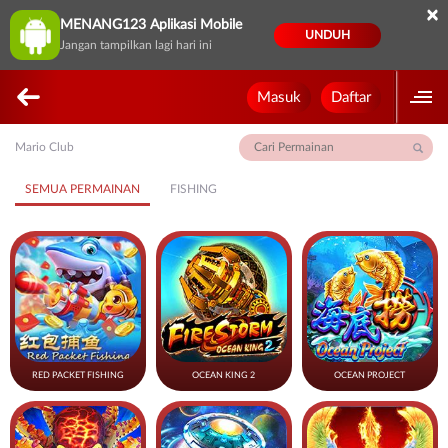
×
MENANG123 Aplikasi Mobile
UNDUH
Jangan tampilkan lagi hari ini
Masuk
Daftar
Mario Club
SEMUA PERMAINAN
FISHING
RED PACKET FISHING
OCEAN KING 2
OCEAN PROJECT