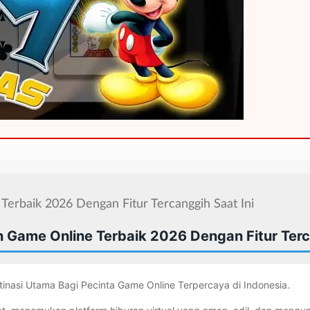
rbaik 2026 Dengan Fitur Tercanggih Saat Ini
 Game Online Terbaik 2026 Dengan Fitur Terc
tinasi Utama Bagi Pecinta Game Online Terpercaya di Indonesia.