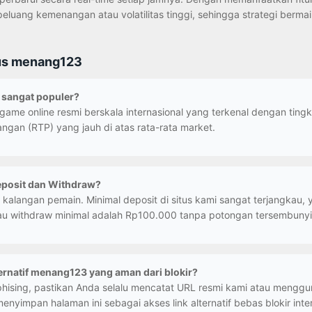
ang kemenangan atau volatilitas tinggi, sehingga strategi bermain
tus menang123
 sangat populer?
ame online resmi berskala internasional yang terkenal dengan tingk
ngan (RTP) yang jauh di atas rata-rata market.
eposit dan Withdraw?
alangan pemain. Minimal deposit di situs kami sangat terjangkau, 
au withdraw minimal adalah Rp100.000 tanpa potongan tersembunyi
ernatif menang123 yang aman dari blokir?
 phising, pastikan Anda selalu mencatat URL resmi kami atau menggu
enyimpan halaman ini sebagai akses link alternatif bebas blokir intern