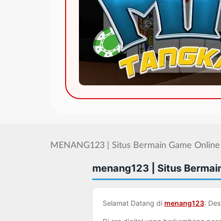
MENANG123 | Situs Bermain Game Online Te
menang123 | Situs Bermain
Selamat Datang di
menang123
: Des