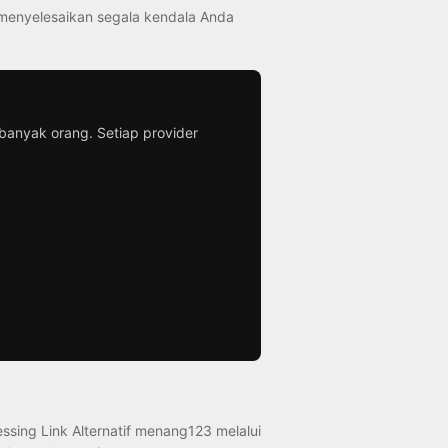
menyelesaikan segala kendala Anda
anyak orang. Setiap provider
sing Link Alternatif menang123 melalui