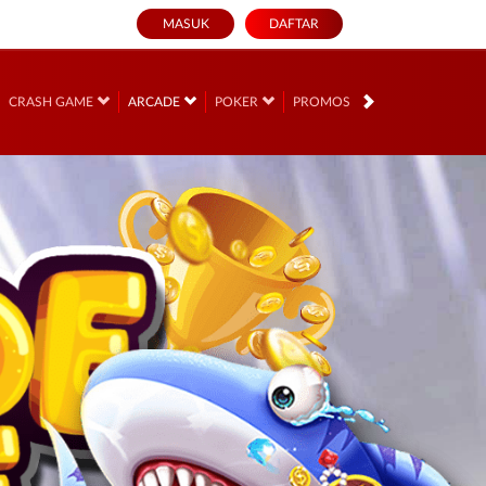
MASUK
DAFTAR
PROMOSI
CRASH GAME
ARCADE
POKER